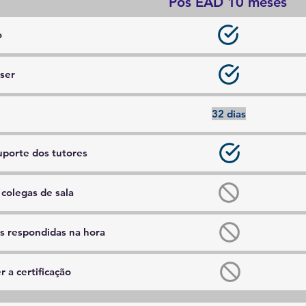
Pós EAD 10 meses
o
iser
32 dias
uporte dos tutores
 colegas de sala
as respondidas na hora
r a certificação