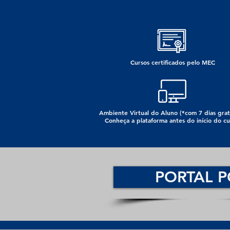
Cursos certificados pelo MEC
Ambiente Virtual do Aluno (*com 7 dias grat
Conheça a plataforma antes do início do cu
PORTAL P