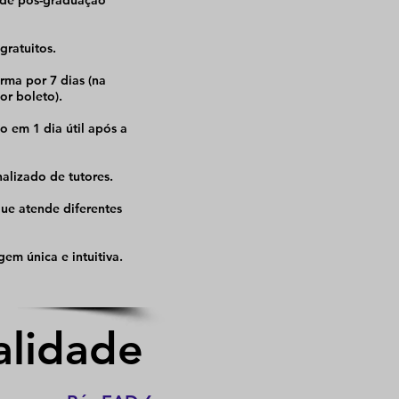
 de pós-graduação
gratuitos.
rma por 7 dias (na
or boleto).
do em 1 dia útil após a
lizado de tutores.
ue atende diferentes
em única e intuitiva.
alidade