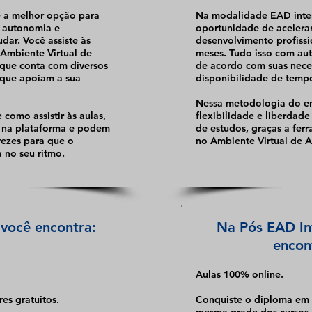
é a melhor opção para
Na modalidade EAD inten
 autonomia e
oportunidade de acelerar
udar. Você assiste às
desenvolvimento profiss
 Ambiente Virtual de
meses. Tudo isso com au
que conta com diversos
de acordo com suas nece
 que apoiam a sua
disponibilidade de temp
Nessa metodologia do en
como assistir às aulas,
flexibilidade e liberdade 
s na plataforma e podem
de estudos, graças a fer
 vezes para que o
no Ambiente Virtual de 
 no seu ritmo.
você encontra:
Na Pós EAD In
encon
Aulas 100% online.
res gratuitos.
Conquiste o diploma em 