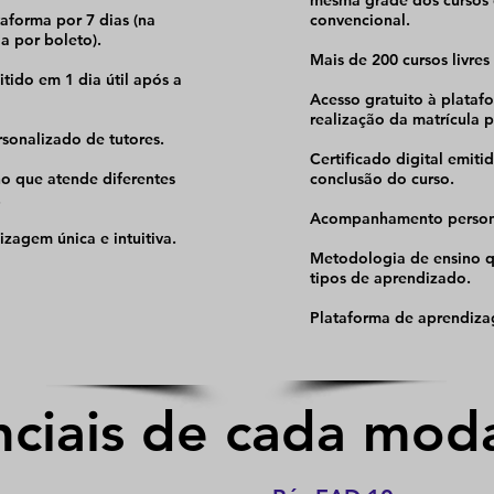
mesma grade dos cursos
taforma por 7 dias (na
convencional.
a por boleto).
Mais de 200 cursos livres 
itido em 1 dia útil após a
Acesso gratuito à platafo
realização da matrícula p
onalizado de tutores.
Certificado digital emiti
o que atende diferentes
conclusão do curso.
.
Acompanhamento persona
zagem única e intuitiva.
Metodologia de ensino q
tipos de aprendizado.
Plataforma de aprendizag
nciais de cada mod