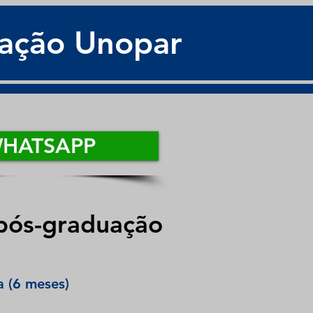
zação Unopar
HATSAPP
 pós-graduação
a (6 meses)