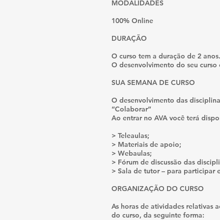
MODALIDADES
100% Online
DURAÇÃO
O curso tem a duração de 2 anos
O desenvolvimento do seu curso e
SUA SEMANA DE CURSO
O desenvolvimento das disciplin
“Colaborar”
Ao entrar no AVA você terá dispo
> Teleaulas;
> Materiais de apoio;
> Webaulas;
> Fórum de discussão das discipli
> Sala de tutor – para participar 
ORGANIZAÇÃO DO CURSO
As horas de atividades relativas 
do curso, da seguinte forma: