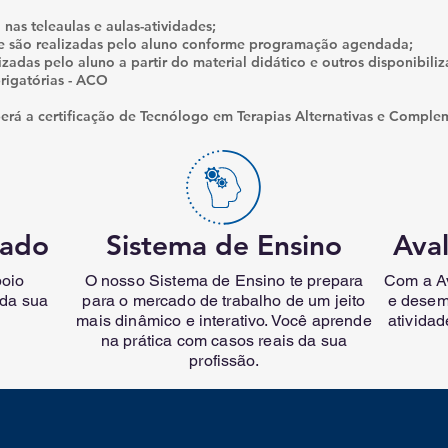
 nas teleaulas e aulas-atividades;
e são realizadas pelo aluno conforme programação agendada;
izadas pelo aluno a partir do material didático e outros disponibili
rigatórias - ACO
berá a certificação de Tecnólogo em Terapias Alternativas e Comple
zado
Sistema de Ensino
Ava
poio
O nosso Sistema de Ensino te prepara
Com a Av
 da sua
para o mercado de trabalho de um jeito
e desem
mais dinâmico e interativo. Você aprende
ativida
na prática com casos reais da sua
profissão.