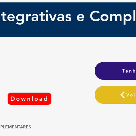
Integrativas e Comp
aixe o Guia
Tenh
de Percuso
Vol
Download
MPLEMENTARES