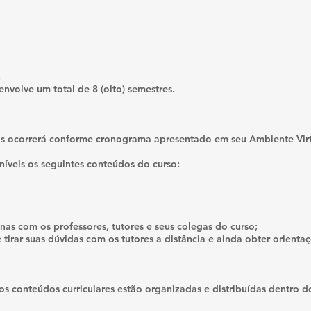
.
nvolve um total de 8 (oito) semestres.
as ocorrerá conforme cronograma apresentado em seu Ambiente Vir
níveis os seguintes conteúdos do curso:
nas com os professores, tutores e seus colegas do curso;
e tirar suas dúvidas com os tutores a distância e ainda obter orienta
aos conteúdos curriculares estão organizadas e distribuídas dentro d