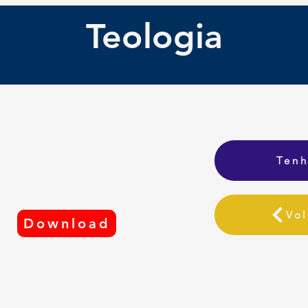
Teologia
aixe o Guia
Tenh
de Percuso
Vol
Download