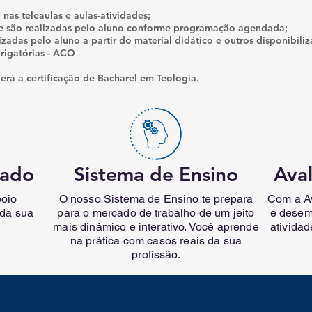
 nas teleaulas e aulas-atividades;
e são realizadas pelo aluno conforme programação agendada;
izadas pelo aluno a partir do material didático e outros disponibili
rigatórias - ACO
erá a certificação de Bacharel em Teologia.
zado
Sistema de Ensino
Ava
poio
O nosso Sistema de Ensino te prepara
Com a Av
 da sua
para o mercado de trabalho de um jeito
e desem
mais dinâmico e interativo. Você aprende
ativida
na prática com casos reais da sua
profissão.