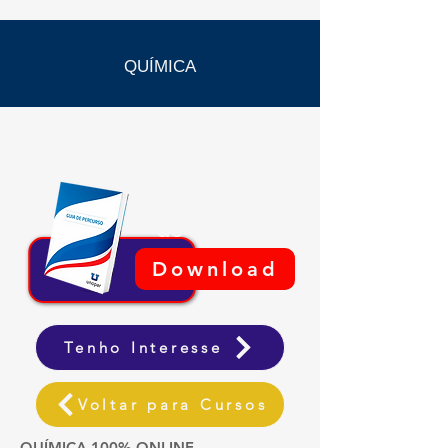
QUÍMICA
Baixe o Guia
de Percuso
Download
Tenho Interesse
Voltar para Cursos
QUÍMICA 100% ONLINE