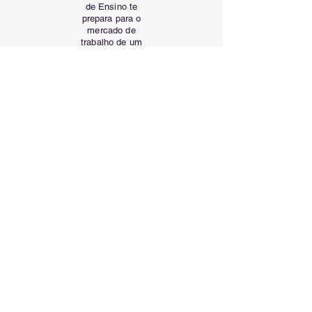
de Ensino te
prepara para o
mercado de
trabalho de um
jeito mais dinâmico
e interativo. Você
aprende na prática
com casos reais
da sua profissão.
Avaliação Continuada
Com a Avaliação
Continuada seu
esforço e
desempenho são
valorizados em
cada atividade que
você desenvolve
ao longo do