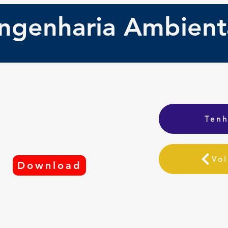
ngenharia Ambient
aixe o Guia
Tenh
de Percuso
Vol
Download