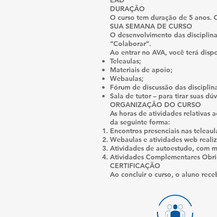
EAD
DURAÇÃO
O curso tem duração de 5 anos. O
SUA SEMANA DE CURSO
O desenvolvimento das disciplin
“Colaborar”.
Ao entrar no AVA, você terá disp
Teleaulas;
Materiais de apoio;
Webaulas;
Fórum de discussão das disciplina
Sala de tutor – para tirar suas dú
ORGANIZAÇÃO DO CURSO
As horas de atividades relativas 
da seguinte forma:
Encontros presenciais nas teleaul
Webaulas e atividades web real
Atividades de autoestudo, com mat
Atividades Complementares Obri
CERTIFICAÇÃO
Ao concluir o curso, o aluno rec