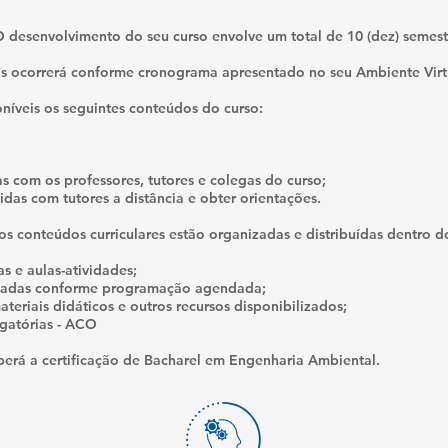
 desenvolvimento do seu curso envolve um total de 10 (dez) semest
as ocorrerá conforme cronograma apresentado no seu Ambiente Vir
oníveis os seguintes conteúdos do curso:
s com os professores, tutores e colegas do curso;
vidas com tutores a distância e obter orientações.
aos conteúdos curriculares estão organizadas e distribuídas dentro d
as e aulas-atividades;
izadas conforme programação agendada;
eriais didáticos e outros recursos disponibilizados;
gatórias - ACO
eberá a certificação de Bacharel em Engenharia Ambiental.